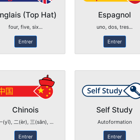
nglais (Top Hat)
Espagnol
four, five, six...
uno, dos, tres...
Entrer
Entrer
Chinois
Self Study
(yī), 二(èr), 三(sān), ...
Autoformation
Entrer
Entrer