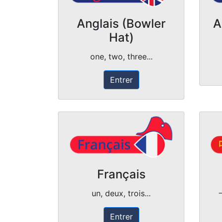
Anglais (Bowler
A
Hat)
one, two, three...
Entrer
Français
un, deux, trois...
一
Entrer